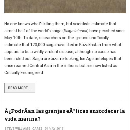
No one knows what's killing them, but scientists estimate that
almost half of the world's saiga (
Saiga tatarica
) have perished since
May 10th. To date, researchers on-the-ground unofficially
estimate that 120,000 saiga have died in Kazakhstan from what
appears to be a wildly virulent disease, although no cause has
been ruled out. Saiga are bizarre-looking, Ice Age antelopes that
once roamed Central Asia in the millions, but are now listed as
Critically Endangered.
READ MORE ...
Â¿PodrÃ­an las granjas eÃ³licas ensordecer la
vida marina?
STEVE WILLIAMS, CARE2
29 MAY 2015