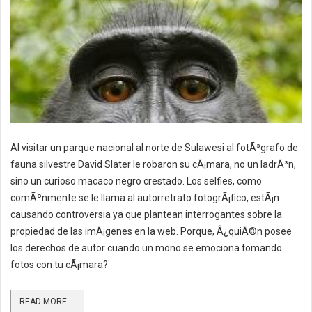
Al visitar un parque nacional al norte de Sulawesi al fotÃ³grafo de
fauna silvestre David Slater le robaron su cÃ¡mara, no un ladrÃ³n,
sino un curioso macaco negro crestado. Los selfies, como
comÃºnmente se le llama al autorretrato fotogrÃ¡fico, estÃ¡n
causando controversia ya que plantean interrogantes sobre la
propiedad de las imÃ¡genes en la web. Porque, Â¿quiÃ©n posee
los derechos de autor cuando un mono se emociona tomando
fotos con tu cÃ¡mara?
READ MORE ...