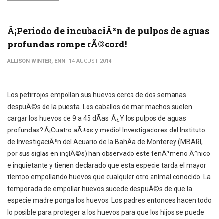
Â¡Periodo de incubaciÃ³n de pulpos de aguas
profundas rompe rÃ©cord!
ALLISON WINTER, ENN
14 AUGUST 2014
Los petirrojos empollan sus huevos cerca de dos semanas
despuÃ©s de la puesta. Los caballos de mar machos suelen
cargar los huevos de 9 a 45 dÃ­as. Â¿Y los pulpos de aguas
profundas? Â¡Cuatro aÃ±os y medio! Investigadores del Instituto
de InvestigaciÃ³n del Acuario de la BahÃ­a de Monterey (MBARI,
por sus siglas en inglÃ©s) han observado este fenÃ³meno Ãºnico
e inquietante y tienen declarado que esta especie tarda el mayor
tiempo empollando huevos que cualquier otro animal conocido. La
temporada de empollar huevos sucede despuÃ©s de que la
especie madre ponga los huevos. Los padres entonces hacen todo
lo posible para proteger a los huevos para que los hijos se puede