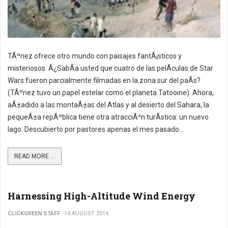
TÃºnez ofrece otro mundo con paisajes fantÃ¡sticos y
misteriosos. Â¿SabÃ­a usted que cuatro de las pelÃ­culas de Star
Wars fueron parcialmente filmadas en la zona sur del paÃ­s?
(TÃºnez tuvo un papel estelar como el planeta Tatooine). Ahora,
aÃ±adido a las montaÃ±as del Atlas y al desierto del Sahara, la
pequeÃ±a repÃºblica tiene otra atracciÃ³n turÃ­stica: un nuevo
lago. Descubierto por pastores apenas el mes pasado...
READ MORE ...
Harnessing High-Altitude Wind Energy
CLICKGREEN STAFF
14 AUGUST 2014