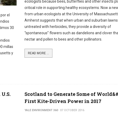
ecologists because bees, butterflies and other insects pl
critical role in supporting healthy ecosystems. Now a ne
from urban ecologists at the University of Massachusett
por el
Amherst suggests that when urban and suburban lawns 
endios
untreated with herbicides, they provide a diversity of
ltimos 30
“spontaneous” flowers such as dandelions and clover tha
nectar and pollen to bees and other pollinators.
endios
0 millas
usetts y
READ MORE ...
 U.S.
Scotland to Generate Some of World&#
First Kite-Driven Power in 2017
YALE ENVIRONMENT 360
07 OCTOBER 2016