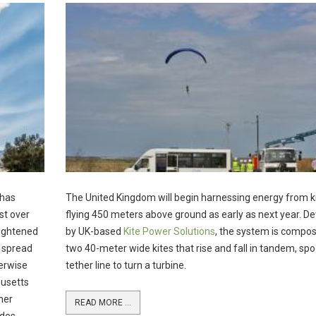
 has
The United Kingdom will begin harnessing energy from k
st over
flying 450 meters above ground as early as next year. D
eightened
by UK-based
Kite Power Solutions
, the system is compo
o spread
two 40-meter wide kites that rise and fall in tandem, spo
herwise
tether line to turn a turbine.
husetts
her
READ MORE ...