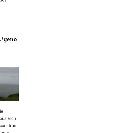
ades.
Ã³geno
ie
spusieron
construir
mente