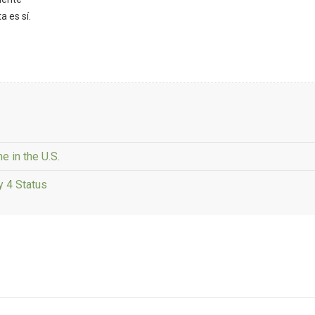
 es sí.
e in the U.S.
 4 Status