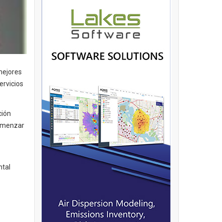
mejores
ervicios
ción
comenzar
ntal