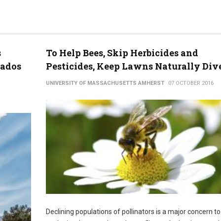
s
To Help Bees, Skip Herbicides and
tados
Pesticides, Keep Lawns Naturally Div
UNIVERSITY OF MASSACHUSETTS AMHERST
07 OCTOBER 2016
Declining populations of pollinators is a major concern to