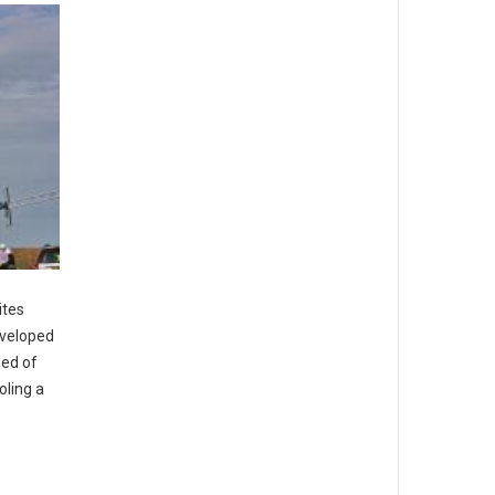
ites
eveloped
sed of
oling a