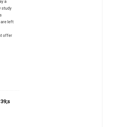
ay a
w study
s
are left
t offer
39;s