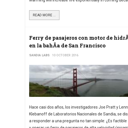
warming will increase fire exponentially in coming dec
READ MORE ...
Ferry de pasajeros con motor de hidr
en la bahÃ­a de San Francisco
SANDIA LABS
10 OCTOBER 2016
Hace casi dos años, los investigadores Joe Pratt y Lenn
Klebanoff de Laboratorios Nacionales de Sandia, se di
a responder a una pregunta no tan simple: ¿Es factible 
y operar un ferry de pasajeros de alta velocidad única