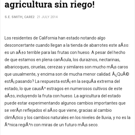
agricultura sin riego!
S.E. SMITH, CARE2
21 JULY 2014
Los residentes de California han estado notando algo
desconcertante cuando llegan a la tienda de abarrotes este aÃ±o:
es un aÃ±o terrible para las frutas con hueso. A pesar del hecho
de que estamos en plena canÃ­cula, los duraznos, nectarinas,
albaricoques, ciruelas, cerezas y similares son mucho mÃ¡s caros
que usualmente, y encima son de mucha menor calidad. Â¿QuÃ©
estÃ¡ pasando? La respuesta estÃ¡ en la sequÃ­a extrema del
estado, lo que causÃ³ estragos en numerosos cultivos de este
aÃ±o, incluyendo la fruta con hueso. La agricultura del estado
puede estar experimentando algunos cambios importantes que
se verÃ¡n reflejados el aÃ±o que viene, gracias al cambio
climÃ¡tico y los cambios naturales en los niveles de lluvia, y no es la
Ãºnica regiÃ³n con miras de un futuro mÃ¡s seco.