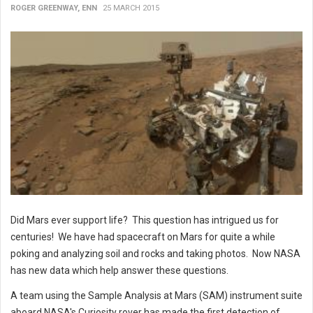
ROGER GREENWAY, ENN
25 MARCH 2015
Did Mars ever support life? This question has intrigued us for
centuries! We have had spacecraft on Mars for quite a while
poking and analyzing soil and rocks and taking photos. Now NASA
has new data which help answer these questions.
A team using the Sample Analysis at Mars (SAM) instrument suite
aboard NASA's Curiosity rover has made the first detection of