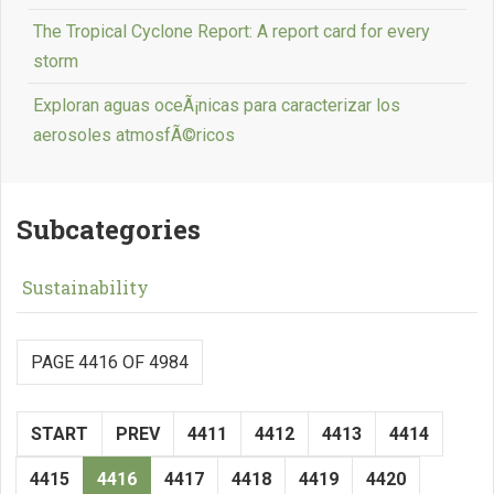
The Tropical Cyclone Report: A report card for every
storm
Exploran aguas oceÃ¡nicas para caracterizar los
aerosoles atmosfÃ©ricos
Subcategories
Sustainability
PAGE 4416 OF 4984
START
PREV
4411
4412
4413
4414
4415
4416
4417
4418
4419
4420