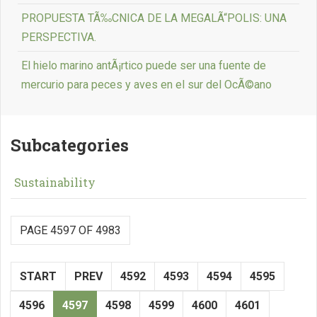
PROPUESTA TÃ‰CNICA DE LA MEGALÃ“POLIS: UNA
PERSPECTIVA.
El hielo marino antÃ¡rtico puede ser una fuente de
mercurio para peces y aves en el sur del OcÃ©ano
Subcategories
Sustainability
PAGE 4597 OF 4983
START
PREV
4592
4593
4594
4595
4596
4597
4598
4599
4600
4601