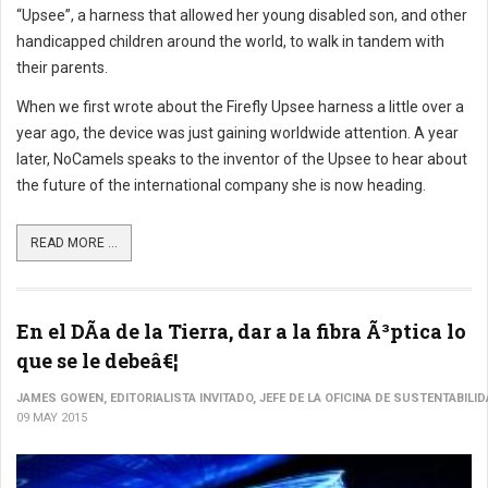
“Upsee”, a harness that allowed her young disabled son, and other
handicapped children around the world, to walk in tandem with
their parents.
When we first wrote about the Firefly Upsee harness a little over a
year ago, the device was just gaining worldwide attention. A year
later, NoCamels speaks to the inventor of the Upsee to hear about
the future of the international company she is now heading.
READ MORE ...
En el DÃ­a de la Tierra, dar a la fibra Ã³ptica lo
que se le debeâ€¦
JAMES GOWEN, EDITORIALISTA INVITADO, JEFE DE LA OFICINA DE SUSTENTABILI
09 MAY 2015