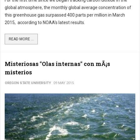
For the first time since we began tracking carbon dioxide in the
global atmosphere, the monthly global average concentration of
this greenhouse gas surpassed 400 parts per million in March
2015, according to NOAA’s latest results.
READ MORE ...
Misteriosas "Olas internas" con mÃ¡s
misterios
OREGON STATE UNIVERSITY
09 MAY 2015