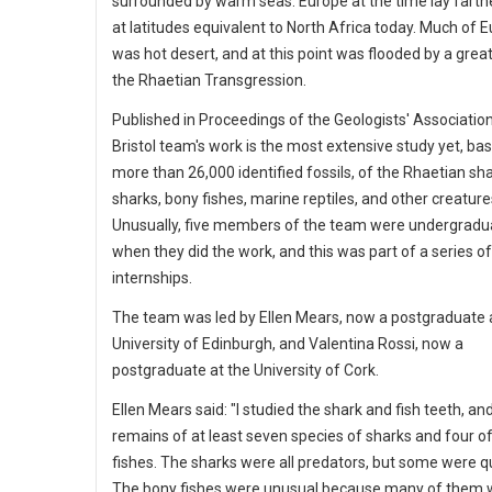
surrounded by warm seas. Europe at the time lay farth
at latitudes equivalent to North Africa today. Much of 
was hot desert, and at this point was flooded by a grea
the Rhaetian Transgression.
Published in Proceedings of the Geologists' Association
Bristol team's work is the most extensive study yet, ba
more than 26,000 identified fossils, of the Rhaetian sh
sharks, bony fishes, marine reptiles, and other creature
Unusually, five members of the team were undergradu
when they did the work, and this was part of a series 
internships.
The team was led by Ellen Mears, now a postgraduate 
University of Edinburgh, and Valentina Rossi, now a
postgraduate at the University of Cork.
Ellen Mears said: "I studied the shark and fish teeth, a
remains of at least seven species of sharks and four o
fishes. The sharks were all predators, but some were qu
The bony fishes were unusual because many of them w