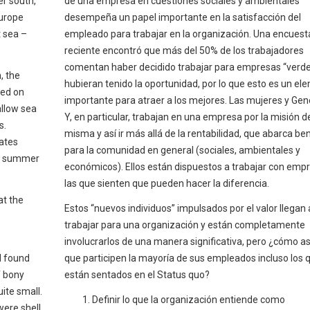
er south,
de una empresa en cuestiones sociales y ambientales
Europe
desempeña un papel importante en la satisfacción del
t sea –
empleado para trabajar en la organización. Una encuest
reciente encontró que más del 50% de los trabajadores
comentan haber decidido trabajar para empresas “verde
, the
hubieran tenido la oportunidad, por lo que esto es un el
sed on
importante para atraer a los mejores. Las mujeres y Gen
allow sea
Y, en particular, trabajan en una empresa por la misión de
s.
misma y así ir más allá de la rentabilidad, que abarca ben
ates
para la comunidad en general (sociales, ambientales y
of summer
económicos). Ellos están dispuestos a trabajar con emp
las que sienten que pueden hacer la diferencia.
at the
Estos “nuevos individuos” impulsados por el valor llegan 
trabajar para una organización y están completamente
involucrarlos de una manera significativa, pero ¿cómo a
nd found
que participen la mayoría de sus empleados incluso los 
f bony
están sentados en el Status quo?
ite small.
Definir lo que la organización entiende como
ere shell