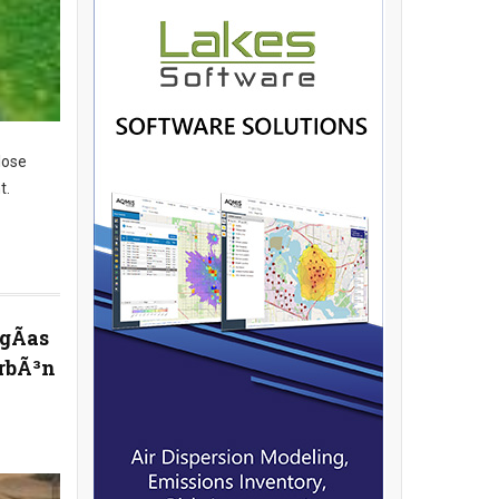
lose
t.
gÃ­as
arbÃ³n