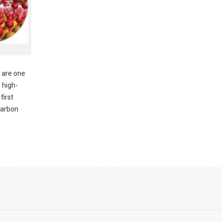
r are one
 high-
first
carbon