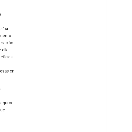
a
s” si
emento
eración
 ella
eficios
resas en
a
segurar
que