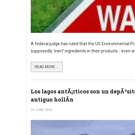
A federal judge has ruled that the US Environmental Pr
supposedly 'inert' ingredients in their products - even
READ MORE ...
Los lagos antÃ¡rticos son un depÃ³sit
antiguo hollÃ­n
16 JUNE 2016