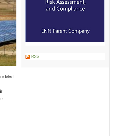
RSS
dra Modi
ir
me