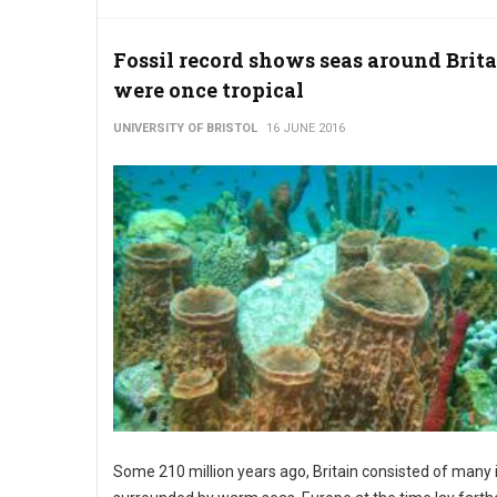
Fossil record shows seas around Brit
were once tropical
UNIVERSITY OF BRISTOL
16 JUNE 2016
Some 210 million years ago, Britain consisted of many 