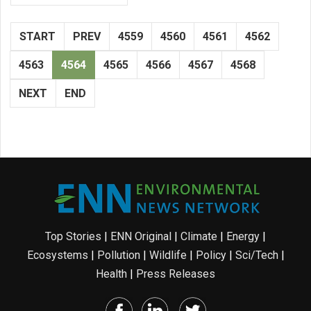
START
PREV
4559
4560
4561
4562
4563
4564
4565
4566
4567
4568
NEXT
END
Top Stories
|
ENN Original
|
Climate
|
Energy
|
Ecosystems
|
Pollution
|
Wildlife
|
Policy
|
Sci/Tech
|
Health
|
Press Releases