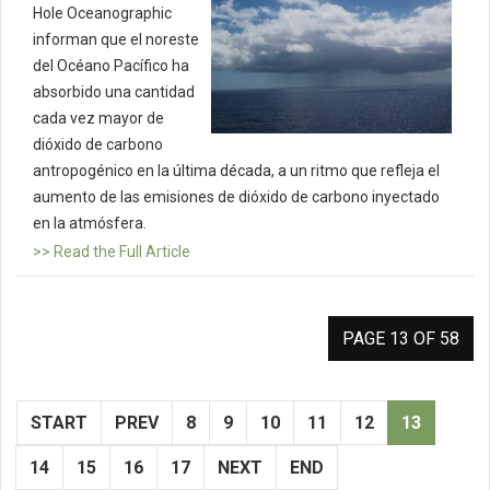
Hole Oceanographic
informan que el noreste
del Océano Pacífico ha
absorbido una cantidad
cada vez mayor de
dióxido de carbono
antropogénico en la última década, a un ritmo que refleja el
aumento de las emisiones de dióxido de carbono inyectado
en la atmósfera.
>> Read the Full Article
PAGE 13 OF 58
START
PREV
8
9
10
11
12
13
14
15
16
17
NEXT
END