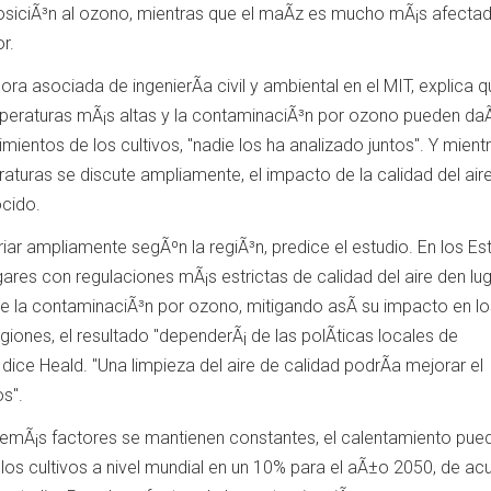
osiciÃ³n al ozono, mientras que el maÃ­z es mucho mÃ¡s afecta
r.
ra asociada de ingenierÃ­a civil y ambiental en el MIT, explica qu
mperaturas mÃ¡s altas y la contaminaciÃ³n por ozono pueden daÃ
dimientos de los cultivos, "nadie los ha analizado juntos". Y mient
aturas se discute ampliamente, el impacto de la calidad del aire
ocido.
iar ampliamente segÃºn la regiÃ³n, predice el estudio. En los E
ares con regulaciones mÃ¡s estrictas de calidad del aire den lug
de la contaminaciÃ³n por ozono, mitigando asÃ­ su impacto en lo
egiones, el resultado "dependerÃ¡ de las polÃ­ticas locales de
 dice Heald. "Una limpieza del aire de calidad podrÃ­a mejorar el
os".
 demÃ¡s factores se mantienen constantes, el calentamiento pue
 los cultivos a nivel mundial en un 10% para el aÃ±o 2050, de ac