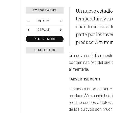
Un nuevo estudio 
TYPOGRAPHY
temperatura y la
MEDIUM
cuando se trata d
DEFAULT
parte por los inv
READING MODE
producciÃ³n mundi
SHARE THIS
Un nuevo estudio muestra
contaminaciÃ³n del aire 
alimentaria.
!ADVERTISEMENT!
Llevado a cabo en parte p
producciÃ³n mundial de lo
predice que los efectos 
de los cultivos son much