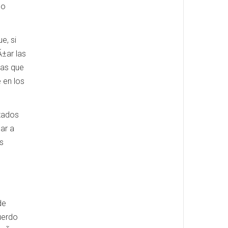
do
e, si
±ar las
ras que
 en los
stados
ar a
s
de
uerdo