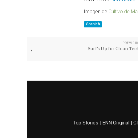
Imagen de
Cultivo de Ma
Spanish
PREVIOU
Surf's Up for Clean Te
Top Stories
|
ENN Original
|
Cl