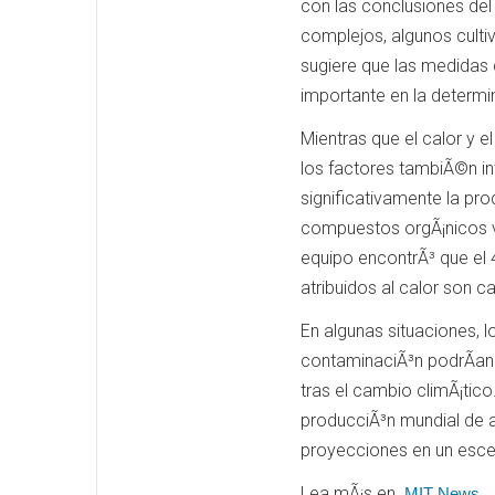
con las conclusiones del
complejos, algunos cult
sugiere que las medidas
importante en la determi
Mientras que el calor y 
los factores tambiÃ©n in
significativamente la pro
compuestos orgÃ¡nicos vo
equipo encontrÃ³ que el 
atribuidos al calor son 
En algunas situaciones, 
contaminaciÃ³n podrÃ­an 
tras el cambio climÃ¡tic
producciÃ³n mundial de a
proyecciones en un escen
Lea mÃ¡s en
MIT News.