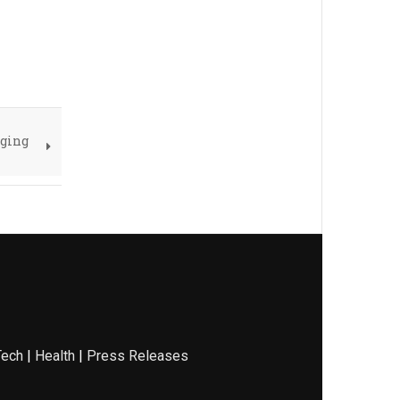
gging
Tech
|
Health
|
Press Releases