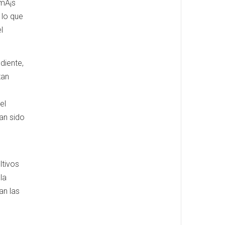
 mÃ¡s
 lo que
l
diente,
tan
el
an sido
ltivos
la
an las