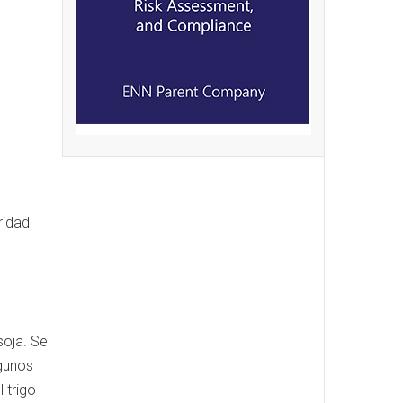
ridad
soja. Se
lgunos
 trigo