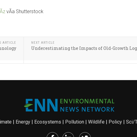
Ã­z
vÃ­a Shutterstock
S ARTICLE
NEXT ARTICLE
chnology
Underestimating the Impacts of Old-Growth Lo
imate
|
Energy
|
Ecosystems
|
Pollution
|
Wildlife
|
Policy
|
Sci/