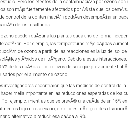
 estudio. Pero los efectos de la contaminaciÃ³n por ozono son
ivos son mÃ¡s fuertemente afectados por Ã©sta que los demÃ¡s,
 de control de la contaminaciÃ³n podrÃ­an desempeÃ±ar un pape
naciÃ³n de los resultados.
el ozono pueden daÃ±ar a las plantas cada uno de forma indepen
teractÃºan. Por ejemplo, las temperaturas mÃ¡s cÃ¡lidas aumen
ducciÃ³n de ozono a partir de las reacciones en la luz del sol de
lÃ¡tiles y Ã³xidos de nitrÃ³geno. Debido a estas interacciones, 
46% de los daÃ±os a los cultivos de soja que previamente habÃ­
causados por el aumento de ozono.
los investigadores encontraron que las medidas de control de la
hacer mella importante en las reducciones esperadas de los cu
o. Por ejemplo, mientras que se prevÃ© una caÃ­da de un 15% en 
limentos bajo un escenario, emisiones mÃ¡s grandes disminuirÃ­
ario alternativo a reducir esa caÃ­da al 9%.