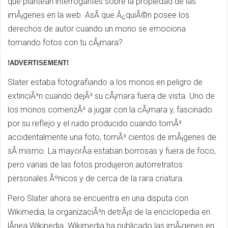
que plantean interrogantes sobre la propiedad de las
imÃ¡genes en la web. AsÃ­ que Â¿quiÃ©n posee los
derechos de autor cuando un mono se emociona
tomando fotos con tu cÃ¡mara?
!ADVERTISEMENT!
Slater estaba fotografiando a los monos en peligro de
extinciÃ³n cuando dejÃ³ su cÃ¡mara fuera de vista. Uno de
los monos comenzÃ³ a jugar con la cÃ¡mara y, fascinado
por su reflejo y el ruido producido cuando tomÃ³
accidentalmente una foto, tomÃ³ cientos de imÃ¡genes de
sÃ­ mismo. La mayorÃ­a estaban borrosas y fuera de foco,
pero varias de las fotos produjeron autorretratos
personales Ãºnicos y de cerca de la rara criatura.
Pero Slater ahora se encuentra en una disputa con
Wikimedia, la organizaciÃ³n detrÃ¡s de la enciclopedia en
lÃ­nea Wikipedia. Wikimedia ha publicado las imÃ¡genes en