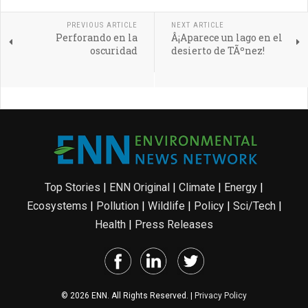
PREVIOUS ARTICLE
NEXT ARTICLE
Perforando en la
Â¡Aparece un lago en el
oscuridad
desierto de TÃºnez!
Top Stories
|
ENN Original
|
Climate
|
Energy
|
Ecosystems
|
Pollution
|
Wildlife
|
Policy
|
Sci/Tech
|
Health
|
Press Releases
© 2026 ENN. All Rights Reserved. |
Privacy Policy