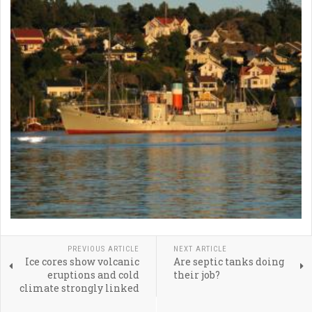
PREVIOUS ARTICLE
NEXT ARTICLE
Ice cores show volcanic
Are septic tanks doing
eruptions and cold
their job?
climate strongly linked