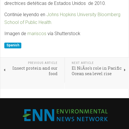
directrices dietéticas de Estados Unidos de 2010.
Continúe leyendo en
Johns Hopkins University Bloomberg
School of Public Health.
Imagen de
mariscos
vía Shutterstock
Spanish
PREVIOUS ARTICLE
NEXT ARTICLE
Insect protein and our
El NiÃ±o's role in Pacific
food
Ocean sea level rise