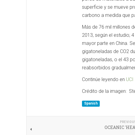
superficie y se mueve pr
carbono a medida que pa
Más de 76 mil millones 
2013, según el estudio; 
mayor parte en China. Se 
gigatoneladas de CO2 dur
gigatoneladas, o el 43 po
reabsorbidos gradualmen
Continúe leyendo en
UCI
Crédito de la imagen: St
Spanish
PREVIOU
OCEANIC 'HEA