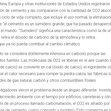
ina, Europa y otras instituciones de Estados Unidos registraron 
ción de cemento y las compararon con la cantidad de CO2 abso
u ciclo de vida completo, que incluye el uso normal, la eliminació
ue "el cemento es un sumidero grande, que ha pasado desaperci
 el mundo. "Sumidero" significa una característica como la de u
etira el dióxido de carbono de la atmósfera y lo retira
e ya no pueda contribuir al cambio climático.
to se considera doblemente intensiva en carbono porque las
os fuentes. Las moléculas de CO2 se liberan en el aire cuando l
de calcio) se convierte en cal (óxido de calcio), el ingrediente c
r el calor necesario para romper la piedra caliza, las fábricas 
s de gas natural, carbón y otros combustibles fósiles.
stigadores vieron el problema desde un ángulo diferente. Invest
del medio ambiente con el tiempo por edificios, carreteras y otr
avés de un proceso llamado carbonatación, el CO2 es atraído por 
ase de cemento, como concreto y mortero. Esto comienza en l