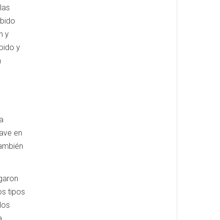
las
rbido
n y
bido y
n
a
lave en
también
igaron
os tipos
los
a