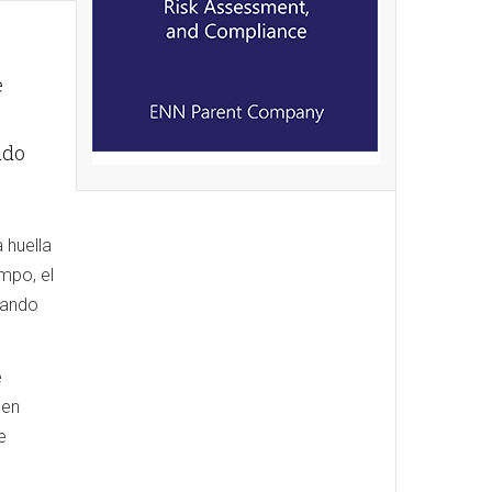
e
ido
 huella
mpo, el
uando
e
 en
e