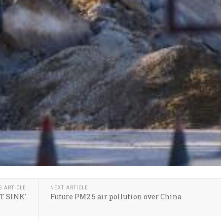
S ARTICLE
NEXT ARTICLE
T SINK'
Future PM2.5 air pollution over China