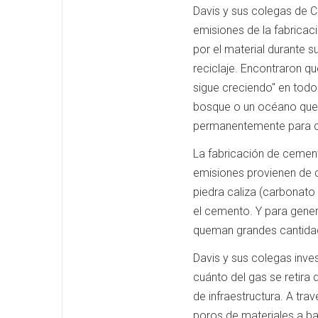
Davis y sus colegas de Ch
emisiones de la fabrica
por el material durante s
reciclaje. Encontraron q
sigue creciendo" en todo
bosque o un océano que r
permanentemente para qu
La fabricación de cemen
emisiones provienen de d
piedra caliza (carbonato 
el cemento. Y para genera
queman grandes cantidade
Davis y sus colegas inve
cuánto del gas se retira 
de infraestructura. A tr
poros de materiales a b