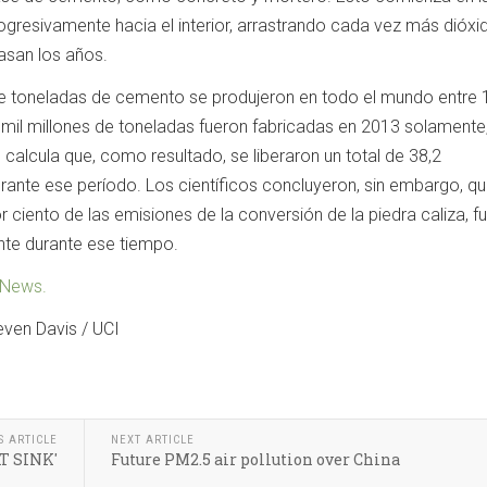
ogresivamente hacia el interior, arrastrando cada vez más dióxi
san los años.
de toneladas de cemento se produjeron en todo el mundo entre 
4 mil millones de toneladas fueron fabricadas en 2013 solamente,
calcula que, como resultado, se liberaron un total de 38,2
ante ese período. Los científicos concluyeron, sin embargo, qu
r ciento de las emisiones de la conversión de la piedra caliza, f
te durante ese tiempo.
 News.
even Davis / UCI
S ARTICLE
NEXT ARTICLE
T SINK'
Future PM2.5 air pollution over China