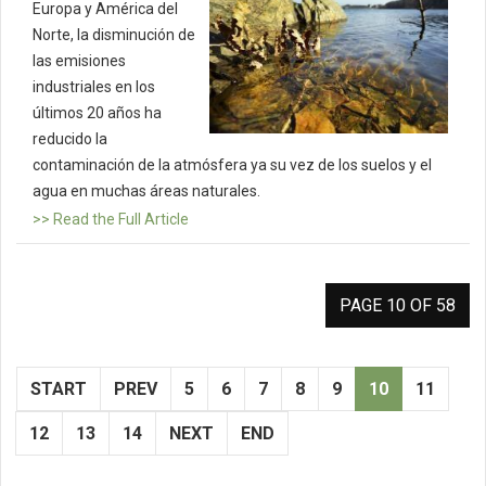
Europa y América del
Norte, la disminución de
las emisiones
industriales en los
últimos 20 años ha
reducido la
contaminación de la atmósfera ya su vez de los suelos y el
agua en muchas áreas naturales.
>> Read the Full Article
PAGE 10 OF 58
START
PREV
5
6
7
8
9
10
11
12
13
14
NEXT
END