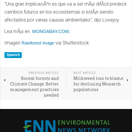
"Una gran implicaciÃ³n es que va a ser mÃ¡s difÃ­cil predecir
cambios futuros en los ecosistemas si estÃ¡n siendo
afectados por varias causas ambientales", dijo Lovejoy.
Lea mÃ¡s en
MONGABAY.COM.
Imagen
via Shutterstock.
Rainforest image
Spanish
PREVIOUS ARTICLE
NEXT ARTICLE
Boreal forests and
Milkweed loss to blame
Climate Change: Better
for declining Monarch
management practices
populations
needed