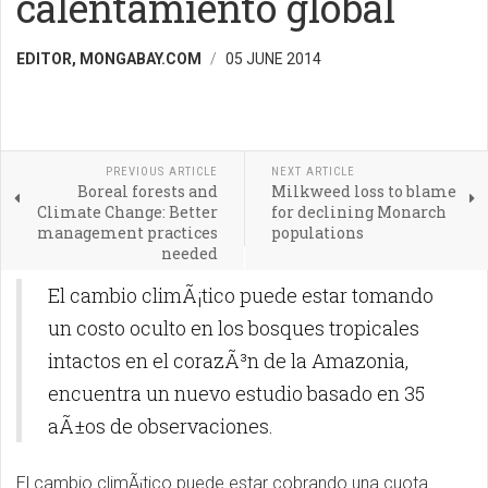
calentamiento global
EDITOR, MONGABAY.COM
05 JUNE 2014
PREVIOUS ARTICLE
NEXT ARTICLE
Boreal forests and
Milkweed loss to blame
Climate Change: Better
for declining Monarch
management practices
populations
needed
El cambio climÃ¡tico puede estar tomando
un costo oculto en los bosques tropicales
intactos en el corazÃ³n de la Amazonia,
encuentra un nuevo estudio basado en 35
aÃ±os de observaciones.
El cambio climÃ¡tico puede estar cobrando una cuota