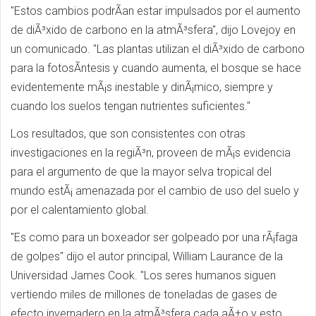
"Estos cambios podrÃ­an estar impulsados por el aumento
de diÃ³xido de carbono en la atmÃ³sfera", dijo Lovejoy en
un comunicado. "Las plantas utilizan el diÃ³xido de carbono
para la fotosÃ­ntesis y cuando aumenta, el bosque se hace
evidentemente mÃ¡s inestable y dinÃ¡mico, siempre y
cuando los suelos tengan nutrientes suficientes."
Los resultados, que son consistentes con otras
investigaciones en la regiÃ³n, proveen de mÃ¡s evidencia
para el argumento de que la mayor selva tropical del
mundo estÃ¡ amenazada por el cambio de uso del suelo y
por el calentamiento global.
"Es como para un boxeador ser golpeado por una rÃ¡faga
de golpes" dijo el autor principal, William Laurance de la
Universidad James Cook. "Los seres humanos siguen
vertiendo miles de millones de toneladas de gases de
efecto invernadero en la atmÃ³sfera cada aÃ±o y esto